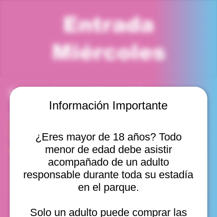
Entrada
Miércoles
Horario y ubicación
Información Importante
18 feb 2026, 1:00 p. m. – 2:00 p. m.
Viña del Mar, Cam. Internacional 2440, Viña del Mar,
Valparaíso, Chile
¿Eres mayor de 18 años? Todo
menor de edad debe asistir
Otras fechas
acompañado de un adulto
mié, 12 ago, 10:00 a. m.
responsable durante toda su estadía
mié, 12 ago, 11:00 a. m.
en el parque.
mié, 12 ago, 12:00 p. m.
Ver 20
Solo un adulto puede comprar las