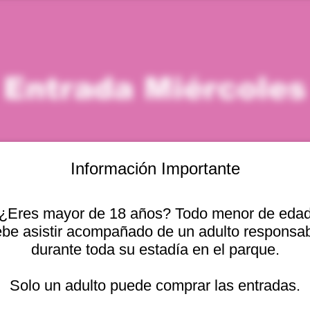
Entrada Miércoles
Información Importante
¿Eres mayor de 18 años? Todo menor de eda
icación
be asistir acompañado de un adulto responsa
durante toda su estadía en el parque.
 – 1:00 p. m.
Otras fechas
cional 2440, Viña del
Solo un adulto puede comprar las entradas.
mié, 12 ago, 10:00 a. m.
mié, 12 ago, 11:00 a. m.