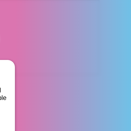
d
ble