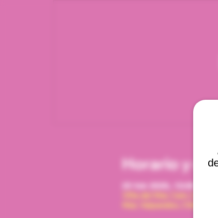
Horario y ub
de
25 feb 2026, 12:00 p. m.
Viña del Mar, Cam. Interna
Mar, Valparaíso, Chile