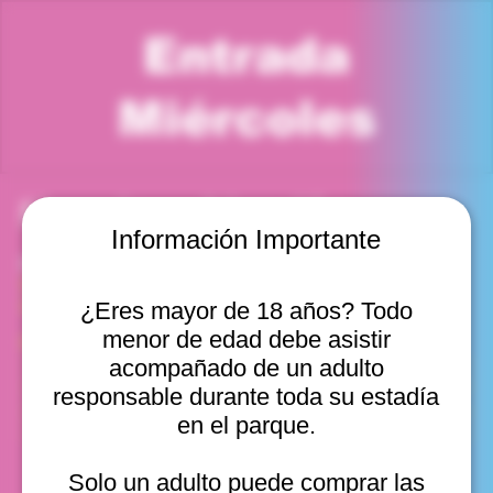
Entrada
Miércoles
Horario y ubicación
Información Importante
04 mar 2026, 3:00 p. m. – 4:00 p. m.
Viña del Mar, Cam. Internacional 2440, Viña del Mar,
Valparaíso, Chile
¿Eres mayor de 18 años? Todo
menor de edad debe asistir
Otras fechas
acompañado de un adulto
mié, 12 ago, 10:00 a. m.
responsable durante toda su estadía
mié, 12 ago, 11:00 a. m.
en el parque.
mié, 12 ago, 12:00 p. m.
Ver 20
Solo un adulto puede comprar las