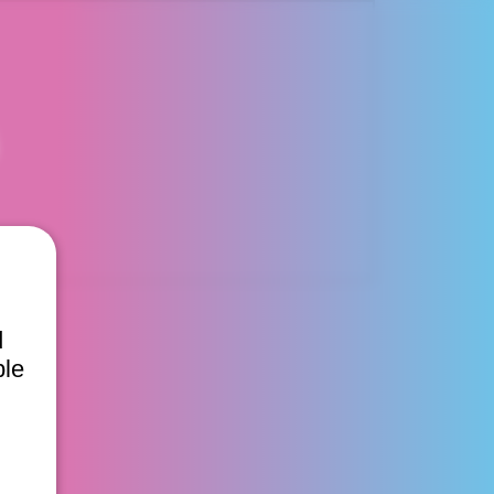
d
ble