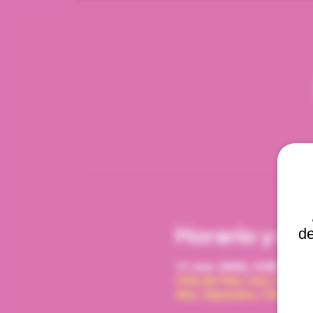
Horario y ub
de
11 mar 2026, 5:00 p. m. 
Viña del Mar, Cam. Interna
Mar, Valparaíso, Chile