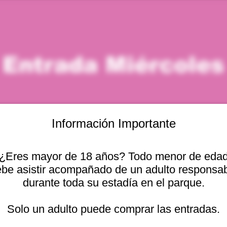
Entrada Miércoles
Información Importante
¿Eres mayor de 18 años? Todo menor de eda
icación
be asistir acompañado de un adulto responsa
durante toda su estadía en el parque.
– 6:00 p. m.
Otras fechas
cional 2440, Viña del
Solo un adulto puede comprar las entradas.
mié, 12 ago, 10:00 a. m.
mié, 12 ago, 11:00 a. m.