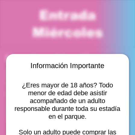
Entrada
Miércoles
Horario y ubicación
Información Importante
13 may 2026, 12:00 p. m. – 1:00 p. m.
Viña del Mar, Cam. Internacional 2440, Viña del Mar,
Valparaíso, Chile
¿Eres mayor de 18 años? Todo
menor de edad debe asistir
Otras fechas
acompañado de un adulto
mié, 12 ago, 10:00 a. m.
responsable durante toda su estadía
mié, 12 ago, 11:00 a. m.
en el parque.
mié, 12 ago, 12:00 p. m.
Ver 20
Solo un adulto puede comprar las