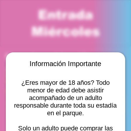
Entrada
Miércoles
Horario y ubicación
Información Importante
13 may 2026, 1:00 p. m. – 2:00 p. m.
Viña del Mar, Cam. Internacional 2440, Viña del Mar,
Valparaíso, Chile
¿Eres mayor de 18 años? Todo
menor de edad debe asistir
Otras fechas
acompañado de un adulto
mié, 12 ago, 10:00 a. m.
responsable durante toda su estadía
mié, 12 ago, 11:00 a. m.
en el parque.
mié, 12 ago, 12:00 p. m.
Ver 20
Solo un adulto puede comprar las