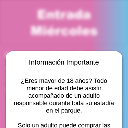
Entrada
Miércoles
Horario y ubicación
Información Importante
13 may 2026, 2:00 p. m. – 3:00 p. m.
Viña del Mar, Cam. Internacional 2440, Viña del Mar,
Valparaíso, Chile
¿Eres mayor de 18 años? Todo
menor de edad debe asistir
Otras fechas
acompañado de un adulto
mié, 12 ago, 10:00 a. m.
responsable durante toda su estadía
mié, 12 ago, 11:00 a. m.
en el parque.
mié, 12 ago, 12:00 p. m.
Ver 20
Solo un adulto puede comprar las