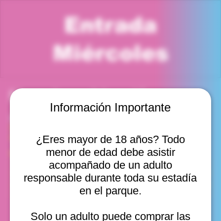
Entrada
Miércoles
Horario y ubicación
Información Importante
20 may 2026, 6:00 p. m. – 7:00 p. m.
Viña del Mar, Cam. Internacional 2440, Viña del Mar,
Valparaíso, Chile
¿Eres mayor de 18 años? Todo
menor de edad debe asistir
Otras fechas
acompañado de un adulto
mié, 12 ago, 10:00 a. m.
responsable durante toda su estadía
mié, 12 ago, 11:00 a. m.
en el parque.
mié, 12 ago, 12:00 p. m.
Ver 20
Solo un adulto puede comprar las