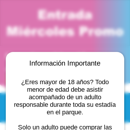
Entrada
Miércoles Promo
Horario y ubicación
Información Importante
05 nov 2025, 7:00 p. m. – 8:00 p. m.
Jumper Park Viña del Mar, Cam. Internacional 2440,
2541754 Viña del Mar, Valparaíso, Chile
¿Eres mayor de 18 años? Todo
menor de edad debe asistir
acompañado de un adulto
responsable durante toda su estadía
© 2025 by Scantastic.
en el parque.
Solo un adulto puede comprar las