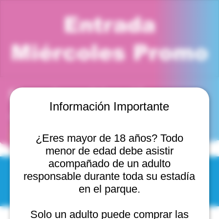
Entrada
Miércoles Promo
Horario y ubicación
Información Importante
19 nov 2025, 3:00 p. m. – 4:00 p. m.
Jumper Park Viña del Mar, Cam. Internacional 2440,
2541754 Viña del Mar, Valparaíso, Chile
¿Eres mayor de 18 años? Todo
menor de edad debe asistir
acompañado de un adulto
responsable durante toda su estadía
© 2025 by Scantastic.
en el parque.
Solo un adulto puede comprar las