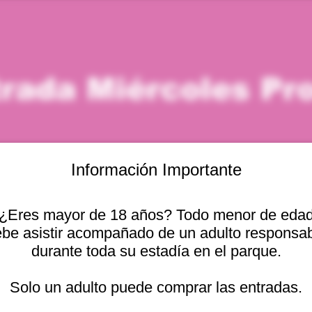
rada Miércoles P
Información Importante
¿Eres mayor de 18 años? Todo menor de eda
icación
be asistir acompañado de un adulto responsa
durante toda su estadía en el parque.
 5:00 p. m.
 Cam. Internacional 2440, 2541754 Viña del Mar, Valparaíso,
Solo un adulto puede comprar las entradas.