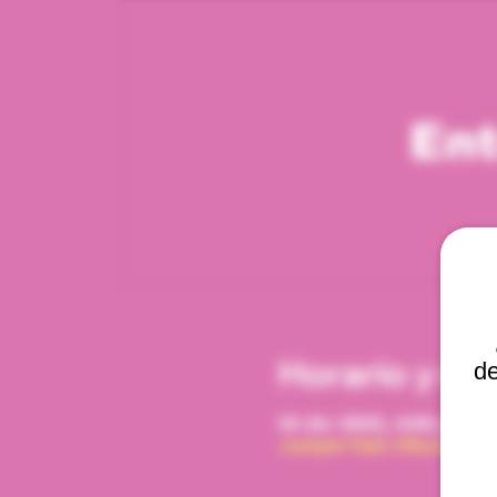
Ent
Horario y ub
de
24 dic 2025, 4:00 p. m. –
Jumper Park Viña del Mar,