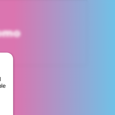
romo
d
ble
 Chile