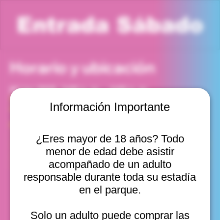
Entrada Sábado
Horario y ubicación
21 jun 2025, 3:00 p. m. – 4:00 p. m.
Viña del Mar, Cam. Internacional 2440, Viña del Mar,
Información Importante
Valparaíso, Chile
Otras fechas
¿Eres mayor de 18 años? Todo
sáb, 08 ago, 10:00 a. m.
menor de edad debe asistir
sáb, 08 ago, 11:00 a. m.
sáb, 08 ago, 12:00 p. m.
acompañado de un adulto
Ver 22
responsable durante toda su estadía
en el parque.
Solo un adulto puede comprar las