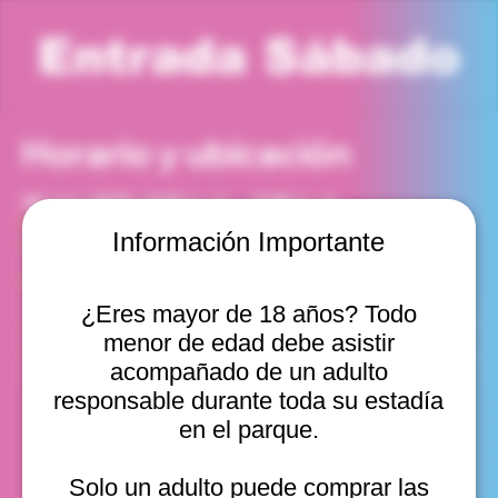
Entrada Sábado
Horario y ubicación
30 ago 2025, 8:00 p. m. – 9:00 p. m.
Viña del Mar, Cam. Internacional 2440, Viña del Mar,
Información Importante
Valparaíso, Chile
Otras fechas
¿Eres mayor de 18 años? Todo
sáb, 08 ago, 2:00 p. m.
menor de edad debe asistir
sáb, 08 ago, 3:00 p. m.
sáb, 08 ago, 4:00 p. m.
acompañado de un adulto
Ver 18
responsable durante toda su estadía
en el parque.
Solo un adulto puede comprar las