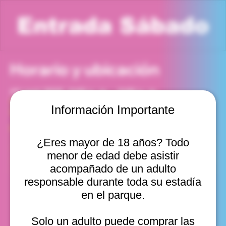
Entrada Sábado
Horario y ubicación
13 sept 2025, 8:00 p. m. – 9:00 p. m.
Viña del Mar, Cam. Internacional 2440, Viña del Mar,
Información Importante
Valparaíso, Chile
Otras fechas
¿Eres mayor de 18 años? Todo
sáb, 15 ago, 10:00 a. m.
menor de edad debe asistir
sáb, 15 ago, 11:00 a. m.
sáb, 15 ago, 12:00 p. m.
acompañado de un adulto
Ver 11
responsable durante toda su estadía
en el parque.
Solo un adulto puede comprar las