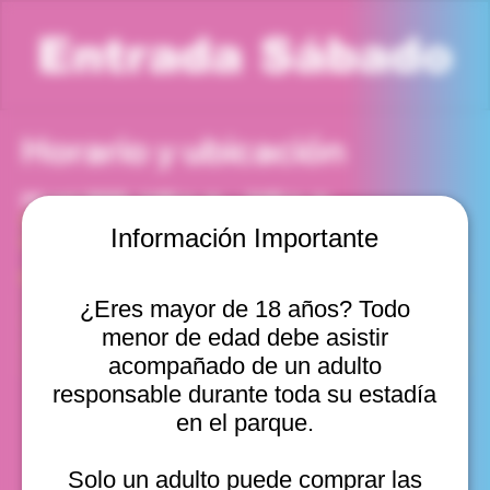
Entrada Sábado
Horario y ubicación
04 oct 2025, 1:00 p. m. – 2:00 p. m.
Viña del Mar, Cam. Internacional 2440, Viña del Mar,
Información Importante
Valparaíso, Chile
Otras fechas
¿Eres mayor de 18 años? Todo
sáb, 15 ago, 10:00 a. m.
menor de edad debe asistir
sáb, 15 ago, 11:00 a. m.
sáb, 15 ago, 12:00 p. m.
acompañado de un adulto
Ver 11
responsable durante toda su estadía
en el parque.
Solo un adulto puede comprar las