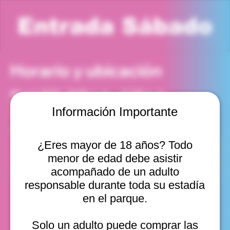
Entrada Sábado
Horario y ubicación
25 oct 2025, 10:00 a. m. – 11:00 a. m.
Viña del Mar, Cam. Internacional 2440, Viña del Mar,
Información Importante
Valparaíso, Chile
Otras fechas
¿Eres mayor de 18 años? Todo
sáb, 08 ago, 10:00 a. m.
menor de edad debe asistir
sáb, 08 ago, 11:00 a. m.
sáb, 08 ago, 12:00 p. m.
acompañado de un adulto
Ver 22
responsable durante toda su estadía
en el parque.
Solo un adulto puede comprar las