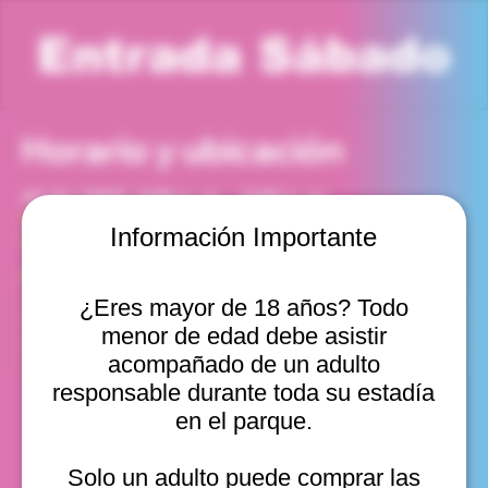
Entrada Sábado
Horario y ubicación
13 dic 2025, 4:00 p. m. – 5:00 p. m.
Viña del Mar, Cam. Internacional 2440, Viña del Mar,
Información Importante
Valparaíso, Chile
Otras fechas
¿Eres mayor de 18 años? Todo
sáb, 08 ago, 10:00 a. m.
menor de edad debe asistir
sáb, 08 ago, 11:00 a. m.
sáb, 08 ago, 12:00 p. m.
acompañado de un adulto
Ver 22
responsable durante toda su estadía
en el parque.
Solo un adulto puede comprar las