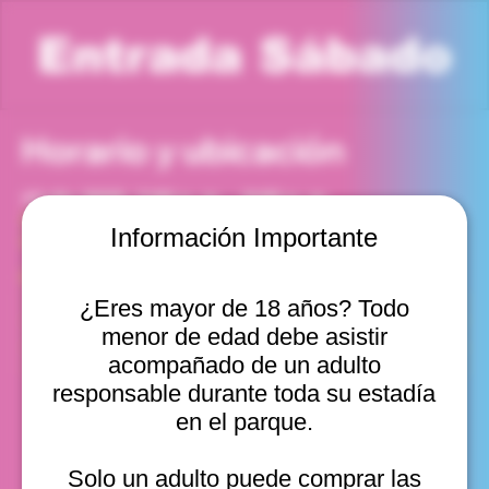
Entrada Sábado
Horario y ubicación
13 dic 2025, 7:00 p. m. – 8:00 p. m.
Viña del Mar, Cam. Internacional 2440, Viña del Mar,
Información Importante
Valparaíso, Chile
Otras fechas
¿Eres mayor de 18 años? Todo
sáb, 08 ago, 10:00 a. m.
menor de edad debe asistir
sáb, 08 ago, 11:00 a. m.
sáb, 08 ago, 12:00 p. m.
acompañado de un adulto
Ver 22
responsable durante toda su estadía
en el parque.
Solo un adulto puede comprar las