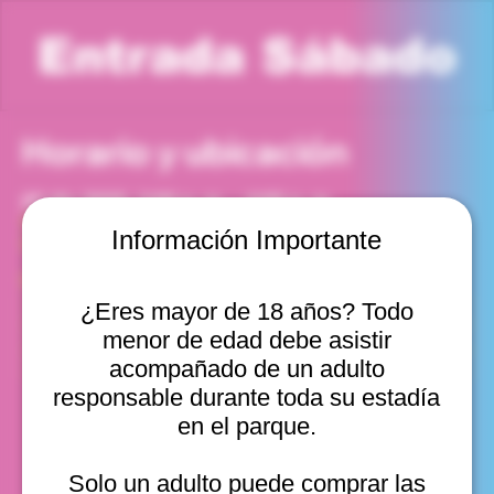
Entrada Sábado
Horario y ubicación
27 dic 2025, 3:00 p. m. – 4:00 p. m.
Viña del Mar, Cam. Internacional 2440, Viña del Mar,
Información Importante
Valparaíso, Chile
Otras fechas
¿Eres mayor de 18 años? Todo
sáb, 15 ago, 10:00 a. m.
menor de edad debe asistir
sáb, 15 ago, 11:00 a. m.
sáb, 15 ago, 12:00 p. m.
acompañado de un adulto
Ver 11
responsable durante toda su estadía
en el parque.
Solo un adulto puede comprar las