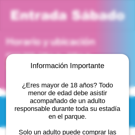
Entrada Sábado
Horario y ubicación
07 feb 2026, 7:00 p. m. – 8:00 p. m.
Viña del Mar, Cam. Internacional 2440, 2541754 Viña
Información Importante
del Mar, Valparaíso, Chile
¿Eres mayor de 18 años? Todo
menor de edad debe asistir
acompañado de un adulto
responsable durante toda su estadía
© 2025 by Scantastic.
en el parque.
Solo un adulto puede comprar las