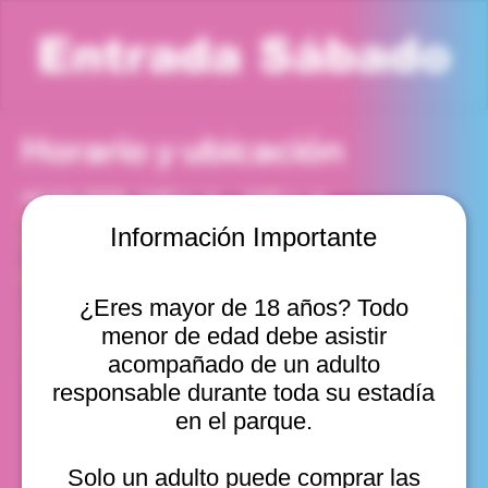
Entrada Sábado
Horario y ubicación
14 feb 2026, 1:00 p. m. – 2:00 p. m.
Viña del Mar, Cam. Internacional 2440, Viña del Mar,
Información Importante
Valparaíso, Chile
Otras fechas
¿Eres mayor de 18 años? Todo
sáb, 08 ago, 10:00 a. m.
menor de edad debe asistir
sáb, 08 ago, 11:00 a. m.
sáb, 08 ago, 12:00 p. m.
acompañado de un adulto
Ver 22
responsable durante toda su estadía
en el parque.
Solo un adulto puede comprar las