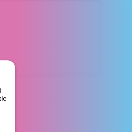
d
ble