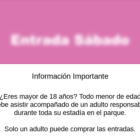
Entrada Sábado
Información Importante
¿Eres mayor de 18 años? Todo menor de eda
icación
be asistir acompañado de un adulto responsa
durante toda su estadía en el parque.
– 8:00 p. m.
Otras fechas
cional 2440, Viña del
Solo un adulto puede comprar las entradas.
sáb, 08 ago, 10:00 a. m.
sáb, 08 ago, 11:00 a. m.