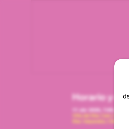
Horario y ub
de
11 abr 2026, 7:00 p. m. 
Viña del Mar, Cam. Interna
Mar, Valparaíso, Chile