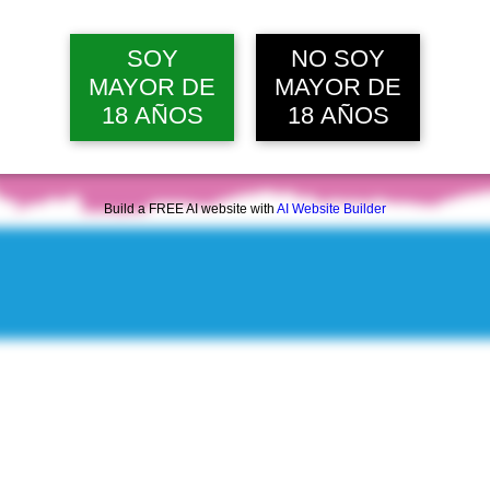
sáb, 08 ago, 12:00 p. m.
Ver 22 
SOY
NO SOY
MAYOR DE
MAYOR DE
18 AÑOS
18 AÑOS
Build a FREE AI website with
AI Website Builder