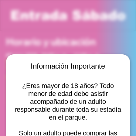
Entrada Sábado
Horario y ubicación
09 may 2026, 10:00 a. m. – 11:00 a. m.
Viña del Mar, Cam. Internacional 2440, Viña del Mar,
Información Importante
Valparaíso, Chile
Otras fechas
¿Eres mayor de 18 años? Todo
sáb, 15 ago, 10:00 a. m.
menor de edad debe asistir
sáb, 15 ago, 11:00 a. m.
sáb, 15 ago, 12:00 p. m.
acompañado de un adulto
Ver 11
responsable durante toda su estadía
en el parque.
Solo un adulto puede comprar las