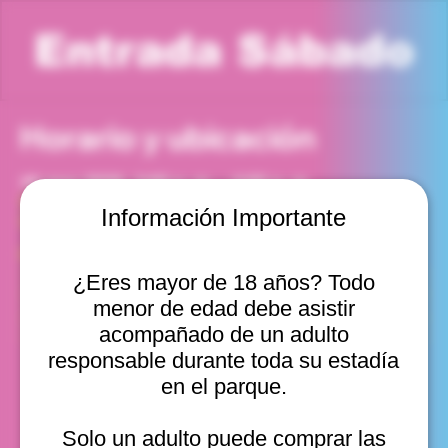
Entrada Sábado
Horario y ubicación
16 may 2026, 3:00 p. m. – 4:00 p. m.
Viña del Mar, Cam. Internacional 2440, Viña del Mar,
Información Importante
Valparaíso, Chile
Otras fechas
¿Eres mayor de 18 años? Todo
sáb, 08 ago, 10:00 a. m.
menor de edad debe asistir
sáb, 08 ago, 11:00 a. m.
sáb, 08 ago, 12:00 p. m.
acompañado de un adulto
Ver 22
responsable durante toda su estadía
en el parque.
Solo un adulto puede comprar las