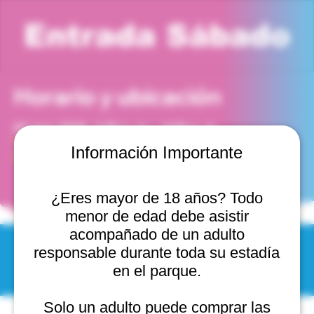
Entrada Sábado
Horario y ubicación
23 may 2026, 1:00 p. m. – 2:00 p. m.
Viña del Mar, Cam. Internacional 2440, 2541754 Viña
Información Importante
del Mar, Valparaíso, Chile
¿Eres mayor de 18 años? Todo
menor de edad debe asistir
acompañado de un adulto
responsable durante toda su estadía
© 2025 by Scantastic.
en el parque.
Solo un adulto puede comprar las