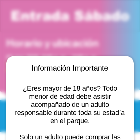
Entrada Sábado
Horario y ubicación
23 may 2026, 8:00 p. m. – 9:00 p. m.
Viña del Mar, Cam. Internacional 2440, 2541754 Viña
Información Importante
del Mar, Valparaíso, Chile
¿Eres mayor de 18 años? Todo
menor de edad debe asistir
acompañado de un adulto
responsable durante toda su estadía
© 2025 by Scantastic.
en el parque.
Solo un adulto puede comprar las