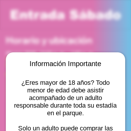
Entrada Sábado
Horario y ubicación
30 may 2026, 12:00 p. m. – 1:00 p. m.
Viña del Mar, Cam. Internacional 2440, Viña del Mar,
Información Importante
Valparaíso, Chile
Otras fechas
¿Eres mayor de 18 años? Todo
sáb, 08 ago, 10:00 a. m.
menor de edad debe asistir
sáb, 08 ago, 11:00 a. m.
sáb, 08 ago, 12:00 p. m.
acompañado de un adulto
Ver 22
responsable durante toda su estadía
en el parque.
Solo un adulto puede comprar las