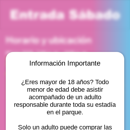
Entrada Sábado
Horario y ubicación
06 jun 2026, 7:00 p. m. – 8:00 p. m.
Viña del Mar, Cam. Internacional 2440, Viña del Mar,
Información Importante
Valparaíso, Chile
Otras fechas
¿Eres mayor de 18 años? Todo
sáb, 15 ago, 10:00 a. m.
menor de edad debe asistir
sáb, 15 ago, 11:00 a. m.
sáb, 15 ago, 12:00 p. m.
acompañado de un adulto
Ver 11
responsable durante toda su estadía
en el parque.
Solo un adulto puede comprar las