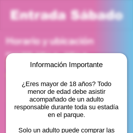
Entrada Sábado
Horario y ubicación
04 jul 2026, 5:00 p. m. – 6:00 p. m.
Viña del Mar, Cam. Internacional 2440, Viña del Mar,
Información Importante
Valparaíso, Chile
Otras fechas
¿Eres mayor de 18 años? Todo
sáb, 08 ago, 10:00 a. m.
menor de edad debe asistir
sáb, 08 ago, 11:00 a. m.
sáb, 08 ago, 12:00 p. m.
acompañado de un adulto
Ver 22
responsable durante toda su estadía
en el parque.
Solo un adulto puede comprar las