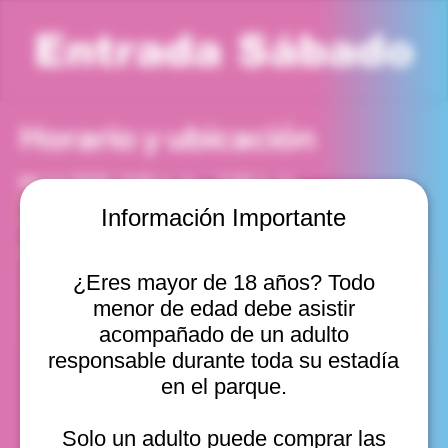
Entrada Sábado
Horario y ubicación
04 jul 2026, 6:00 p. m. – 7:00 p. m.
Viña del Mar, Cam. Internacional 2440, Viña del Mar,
Información Importante
Valparaíso, Chile
Otras fechas
¿Eres mayor de 18 años? Todo
sáb, 08 ago, 10:00 a. m.
menor de edad debe asistir
sáb, 08 ago, 11:00 a. m.
sáb, 08 ago, 12:00 p. m.
acompañado de un adulto
Ver 22
responsable durante toda su estadía
en el parque.
Solo un adulto puede comprar las