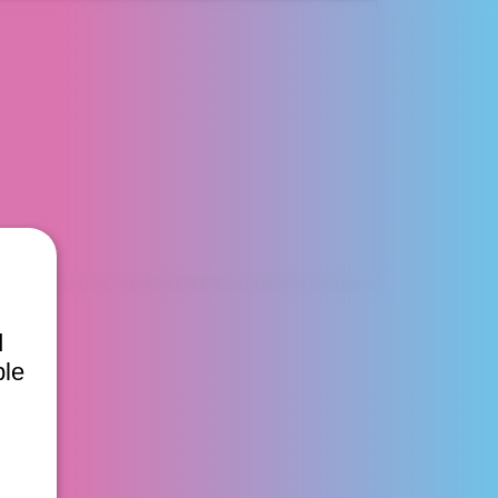
d
ble