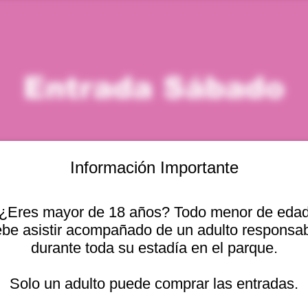
Entrada Sábado
Información Importante
¿Eres mayor de 18 años? Todo menor de eda
icación
be asistir acompañado de un adulto responsa
durante toda su estadía en el parque.
 2:00 p. m.
Otras fechas
cional 2440, Viña del
Solo un adulto puede comprar las entradas.
sáb, 08 ago, 10:00 a. m.
sáb, 08 ago, 11:00 a. m.