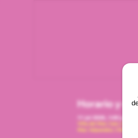
Horario y ub
de
11 jul 2026, 1:00 p. m. –
Viña del Mar, Cam. Interna
Mar, Valparaíso, Chile