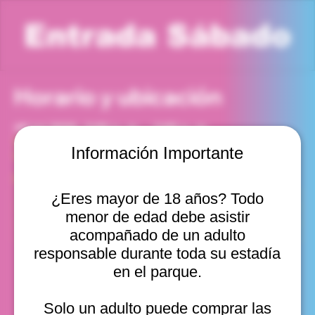
Entrada Sábado
Horario y ubicación
18 jul 2026, 2:00 p. m. – 3:00 p. m.
Viña del Mar, Cam. Internacional 2440, Viña del Mar,
Información Importante
Valparaíso, Chile
Otras fechas
¿Eres mayor de 18 años? Todo
sáb, 08 ago, 10:00 a. m.
menor de edad debe asistir
sáb, 08 ago, 11:00 a. m.
sáb, 08 ago, 12:00 p. m.
acompañado de un adulto
Ver 22
responsable durante toda su estadía
en el parque.
Solo un adulto puede comprar las