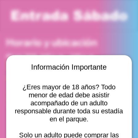
Entrada Sábado
Horario y ubicación
08 ago 2026, 2:00 p. m. – 3:00 p. m.
Viña del Mar, Cam. Internacional 2440, Viña del Mar,
Información Importante
Valparaíso, Chile
Otras fechas
¿Eres mayor de 18 años? Todo
sáb, 15 ago, 10:00 a. m.
menor de edad debe asistir
sáb, 15 ago, 11:00 a. m.
sáb, 15 ago, 12:00 p. m.
acompañado de un adulto
Ver 11
responsable durante toda su estadía
en el parque.
Solo un adulto puede comprar las