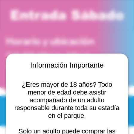
Entrada Sábado
Horario y ubicación
12 dic 2026, 8:00 p. m. – 9:00 p. m.
Viña del Mar, Cam. Internacional 2440, 2541754 Viña
Información Importante
del Mar, Valparaíso, Chile
¿Eres mayor de 18 años? Todo
menor de edad debe asistir
acompañado de un adulto
responsable durante toda su estadía
© 2025 by Scantastic.
en el parque.
Solo un adulto puede comprar las