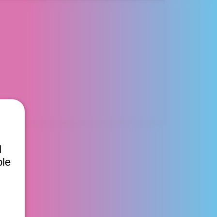
d
ble