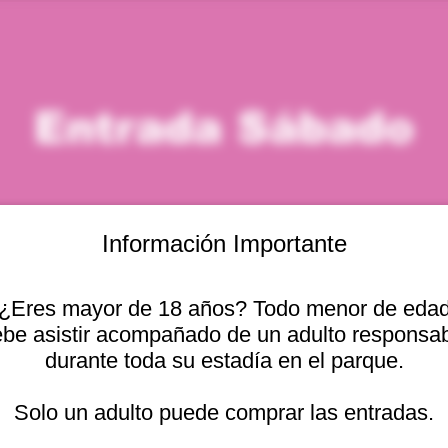
Entrada Sábado
Información Importante
¿Eres mayor de 18 años? Todo menor de eda
icación
be asistir acompañado de un adulto responsa
durante toda su estadía en el parque.
– 3:00 p. m.
cional 2440, 2541754 Viña del Mar, Valparaíso, Chile
Solo un adulto puede comprar las entradas.