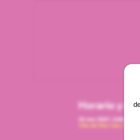
Horario y ub
de
30 ene 2027, 2:00 p. m. 
Viña del Mar, Cam. Interna