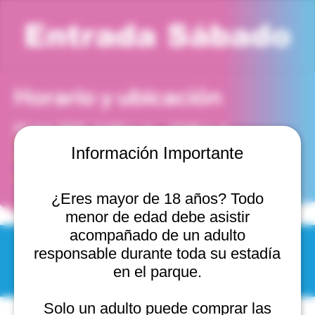
Entrada Sábado
Horario y ubicación
27 mar 2027, 11:00 a. m. – 12:00 p. m.
Viña del Mar, Cam. Internacional 2440, 2541754 Viña
Información Importante
del Mar, Valparaíso, Chile
Otras fechas
¿Eres mayor de 18 años? Todo
vie, 27 sept, 11:00 a. m.
menor de edad debe asistir
acompañado de un adulto
responsable durante toda su estadía
© 2025 by Scantastic.
en el parque.
Solo un adulto puede comprar las