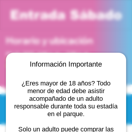
Entrada Sábado
Horario y ubicación
24 abr 2027, 6:00 p. m. – 7:00 p. m.
Viña del Mar, Cam. Internacional 2440, 2541754 Viña
Información Importante
del Mar, Valparaíso, Chile
¿Eres mayor de 18 años? Todo
menor de edad debe asistir
acompañado de un adulto
responsable durante toda su estadía
© 2025 by Scantastic.
en el parque.
Solo un adulto puede comprar las