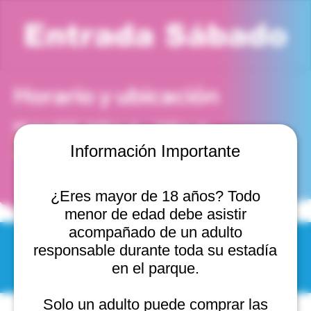
Entrada Sábado
Horario y ubicación
05 jun 2027, 6:00 p. m. – 7:00 p. m.
Viña del Mar, Cam. Internacional 2440, 2541754 Viña
Información Importante
del Mar, Valparaíso, Chile
¿Eres mayor de 18 años? Todo
menor de edad debe asistir
acompañado de un adulto
responsable durante toda su estadía
© 2025 by Scantastic.
en el parque.
Solo un adulto puede comprar las