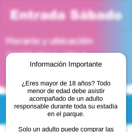
Entrada Sábado
Horario y ubicación
17 jul 2027, 6:00 p. m. – 7:00 p. m.
Viña del Mar, Cam. Internacional 2440, 2541754 Viña
Información Importante
del Mar, Valparaíso, Chile
¿Eres mayor de 18 años? Todo
menor de edad debe asistir
acompañado de un adulto
responsable durante toda su estadía
© 2025 by Scantastic.
en el parque.
Solo un adulto puede comprar las