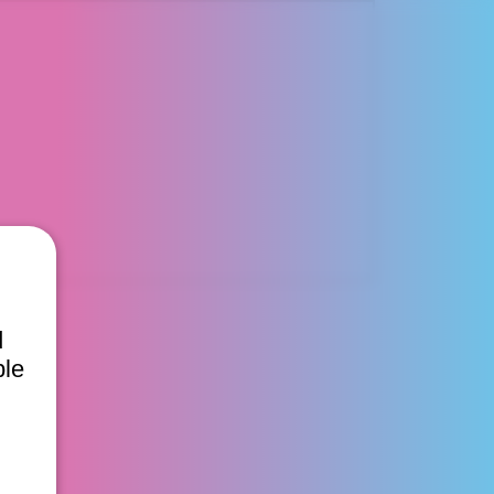
d
ble