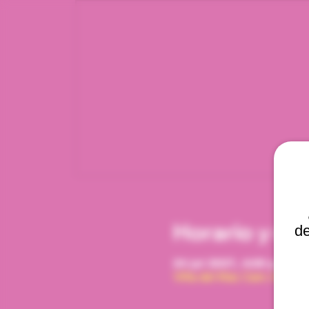
Horario y ub
de
24 jul 2027, 4:00 p. m. –
Viña del Mar, Cam. Interna