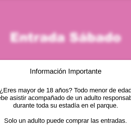
Entrada Sábado
Información Importante
¿Eres mayor de 18 años? Todo menor de eda
icación
be asistir acompañado de un adulto responsa
durante toda su estadía en el parque.
 5:00 p. m.
cional 2440, 2541754 Viña del Mar, Valparaíso, Chile
Solo un adulto puede comprar las entradas.