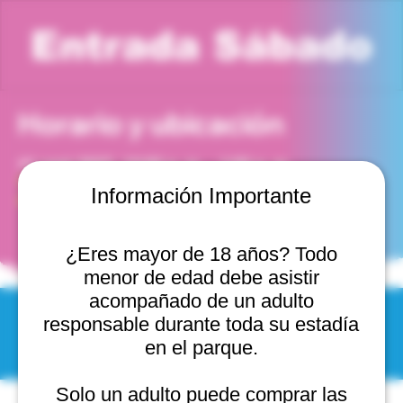
Entrada Sábado
Horario y ubicación
11 sept 2027, 12:00 p. m. – 1:00 p. m.
Viña del Mar, Cam. Internacional 2440, 2541754 Viña
Información Importante
del Mar, Valparaíso, Chile
¿Eres mayor de 18 años? Todo
menor de edad debe asistir
acompañado de un adulto
responsable durante toda su estadía
© 2025 by Scantastic.
en el parque.
Solo un adulto puede comprar las