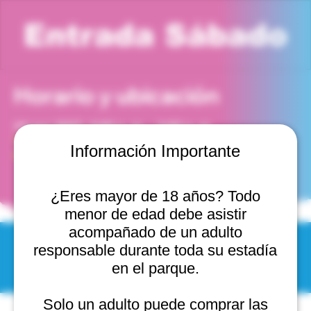
Entrada Sábado
Horario y ubicación
13 nov 2027, 2:00 p. m. – 3:00 p. m.
Viña del Mar, Cam. Internacional 2440, 2541754 Viña
Información Importante
del Mar, Valparaíso, Chile
¿Eres mayor de 18 años? Todo
menor de edad debe asistir
acompañado de un adulto
responsable durante toda su estadía
© 2025 by Scantastic.
en el parque.
Solo un adulto puede comprar las