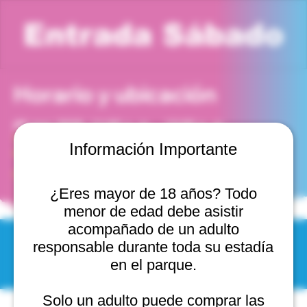
Entrada Sábado
Horario y ubicación
25 mar 2028, 11:00 a. m. – 12:00 p. m.
Viña del Mar, Cam. Internacional 2440, 2541754 Viña
Información Importante
del Mar, Valparaíso, Chile
Otras fechas
¿Eres mayor de 18 años? Todo
vie, 27 sept, 11:00 a. m.
menor de edad debe asistir
acompañado de un adulto
responsable durante toda su estadía
© 2025 by Scantastic.
en el parque.
Solo un adulto puede comprar las