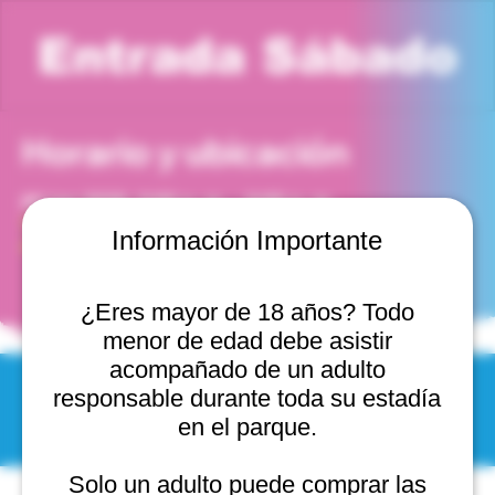
Entrada Sábado
Horario y ubicación
03 jun 2028, 5:00 p. m. – 6:00 p. m.
Viña del Mar, Cam. Internacional 2440, 2541754 Viña
Información Importante
del Mar, Valparaíso, Chile
¿Eres mayor de 18 años? Todo
menor de edad debe asistir
acompañado de un adulto
responsable durante toda su estadía
© 2025 by Scantastic.
en el parque.
Solo un adulto puede comprar las