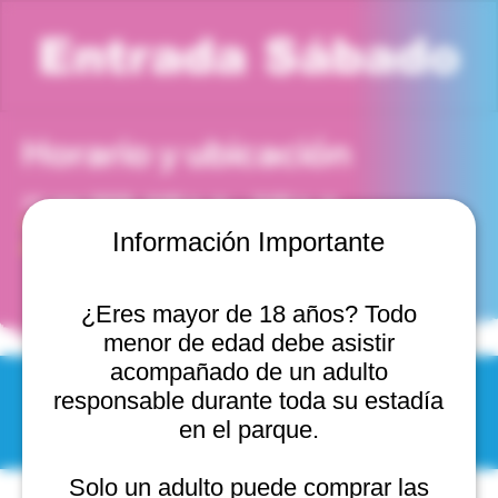
Entrada Sábado
Horario y ubicación
11 ago 2029, 4:00 p. m. – 5:00 p. m.
Viña del Mar, Cam. Internacional 2440, 2541754 Viña
Información Importante
del Mar, Valparaíso, Chile
¿Eres mayor de 18 años? Todo
menor de edad debe asistir
acompañado de un adulto
responsable durante toda su estadía
© 2025 by Scantastic.
en el parque.
Solo un adulto puede comprar las