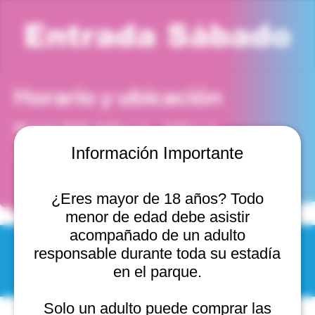
Entrada Sábado
Horario y ubicación
08 sept 2029, 8:00 p. m. – 9:00 p. m.
Viña del Mar, Cam. Internacional 2440, 2541754 Viña
Información Importante
del Mar, Valparaíso, Chile
¿Eres mayor de 18 años? Todo
menor de edad debe asistir
acompañado de un adulto
responsable durante toda su estadía
© 2025 by Scantastic.
en el parque.
Solo un adulto puede comprar las