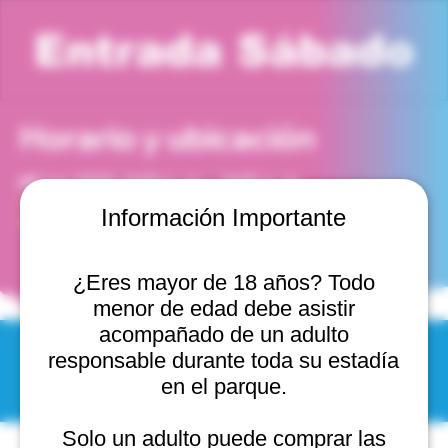
Entrada Sábado
Horario y ubicación
08 jun 2030, 8:00 p. m. – 9:00 p. m.
Viña del Mar, Cam. Internacional 2440, 2541754 Viña
Información Importante
del Mar, Valparaíso, Chile
¿Eres mayor de 18 años? Todo
menor de edad debe asistir
acompañado de un adulto
responsable durante toda su estadía
© 2025 by Scantastic.
en el parque.
Solo un adulto puede comprar las