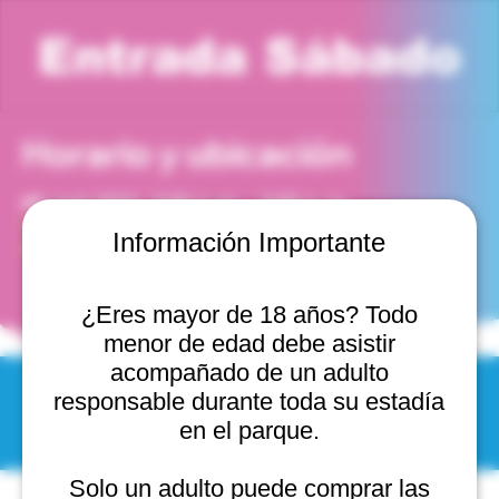
Entrada Sábado
Horario y ubicación
06 sept 2031, 3:00 p. m. – 4:00 p. m.
Viña del Mar, Cam. Internacional 2440, 2541754 Viña
Información Importante
del Mar, Valparaíso, Chile
¿Eres mayor de 18 años? Todo
menor de edad debe asistir
acompañado de un adulto
responsable durante toda su estadía
© 2025 by Scantastic.
en el parque.
Solo un adulto puede comprar las