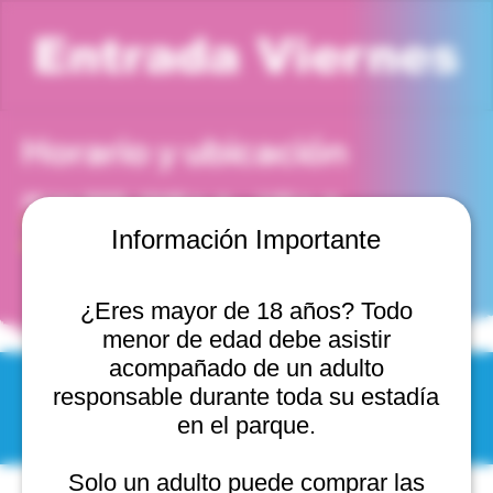
Entrada Viernes
Horario y ubicación
20 jun 2025, 12:00 p. m. – 1:00 p. m.
Viña del Mar, Cam. Internacional 2440, 2541754 Viña
Información Importante
del Mar, Valparaíso, Chile
¿Eres mayor de 18 años? Todo
menor de edad debe asistir
acompañado de un adulto
responsable durante toda su estadía
© 2025 by Scantastic.
en el parque.
Solo un adulto puede comprar las