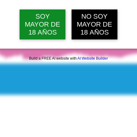
vie, 07 ago, 12:00 p. m.
Ver 22 
SOY
NO SOY
MAYOR DE
MAYOR DE
18 AÑOS
18 AÑOS
Build a FREE AI website with
AI Website Builder