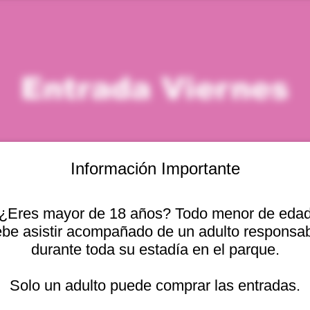
Entrada Viernes
Información Importante
¿Eres mayor de 18 años? Todo menor de eda
icación
be asistir acompañado de un adulto responsa
durante toda su estadía en el parque.
 6:00 p. m.
Otras fechas
cional 2440, Viña del
Solo un adulto puede comprar las entradas.
vie, 07 ago, 10:00 a. m.
vie, 07 ago, 11:00 a. m.