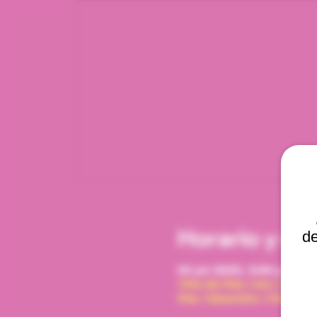
Horario y ub
de
04 jul 2025, 5:00 p. m. –
Viña del Mar, Cam. Interna
Mar, Valparaíso, Chile