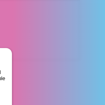
d
ble